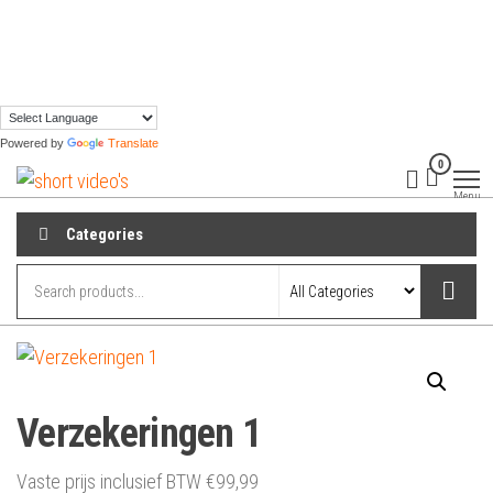
Skip
to
the
content
Powered by
Translate
0
shortvideos.nl
Korte
Promotie
Menu
Video’s voor
ondernemers
Categories
Verzekeringen 1
Vaste prijs inclusief BTW
€
99,99