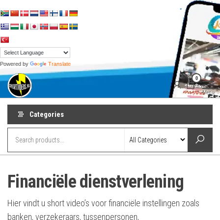
Skip
to
the
content
Powered by
Translate
shortvideos.nl
Korte
0
Promotie
Video’s voor
Menu
ondernemers
Categories
Financiële dienstverlening
Hier vindt u short video’s voor financiële instellingen zoals
banken, verzekeraars, tussenpersonen,