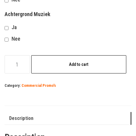
Achtergrond Muziek
Ja
Nee
sportschool
Add to cart
trainingen
1
quantity
Category:
Commercial Promo's
Description