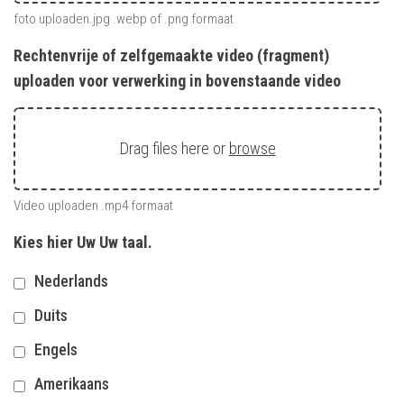
foto uploaden.jpg .webp of .png formaat
Rechtenvrije of zelfgemaakte video (fragment)
uploaden voor verwerking in bovenstaande video
Drag files here or
browse
Video uploaden .mp4 formaat
Kies hier Uw Uw taal.
Nederlands
Duits
Engels
Amerikaans