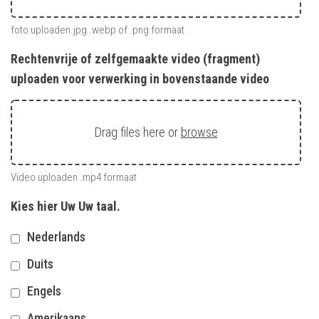
foto uploaden.jpg .webp of .png formaat
Rechtenvrije of zelfgemaakte video (fragment)
uploaden voor verwerking in bovenstaande video
Drag files here or
browse
Video uploaden .mp4 formaat
Kies hier Uw Uw taal.
Nederlands
Duits
Engels
Amerikaans