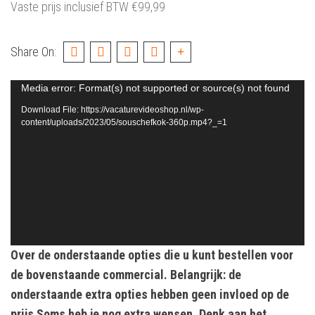
Vaste prijs inclusief BTW
€
99,99
Share On:
Video
Media error: Format(s) not supported or source(s) not found
Player
Download File: https://vacaturevideoshop.nl/wp-
content/uploads/2023/05/souschefkok-360p.mp4?_=1
Over de onderstaande opties die u kunt bestellen voor
de bovenstaande commercial. Belangrijk: de
onderstaande extra opties hebben geen invloed op de
prijs Soms heb je nog extra wensen. Denk aan het