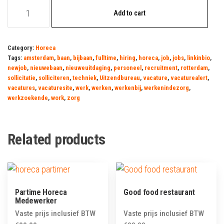
Sous
Add to cart
Chef
Vacature
quantity
Category:
Horeca
Tags:
amsterdam
,
baan
,
bijbaan
,
fulltime
,
hiring
,
horeca
,
job
,
jobs
,
linkinbio
,
newjob
,
nieuwebaan
,
nieuweuitdaging
,
personeel
,
recruitment
,
rotterdam
,
sollicitatie
,
solliciteren
,
techniek
,
Uitzendbureau
,
vacature
,
vacaturealert
,
vacatures
,
vacaturesite
,
werk
,
werken
,
werkenbij
,
werkenindezorg
,
werkzoekende
,
work
,
zorg
Related products
Partime Horeca
Good food restaurant
Medewerker
Vaste prijs inclusief BTW
Vaste prijs inclusief BTW