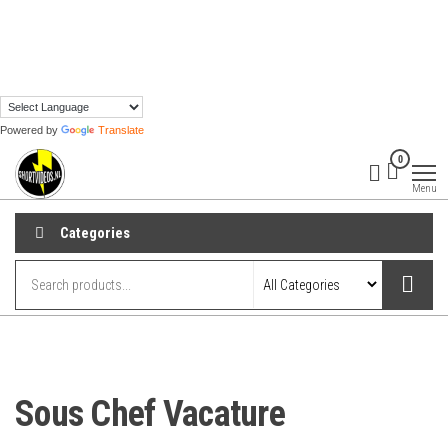
Skip
to
the
content
Powered by
Translate
shortvideos.nl
Korte
0
Promotie
Video’s voor
Menu
ondernemers
Categories
Sous Chef Vacature