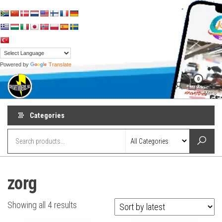
Skip
to
the
content
Powered by
Translate
shortvideos.nl
Korte
0
Promotie
Video’s voor
Menu
ondernemers
Categories
zorg
Sorted
Showing all 4 results
by