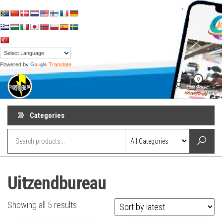
Skip
to
the
content
Powered by
Translate
shortvideos.nl
Korte
0
Promotie
Video’s voor
Menu
ondernemers
Categories
Uitzendbureau
Sorted
Showing all 5 results
by