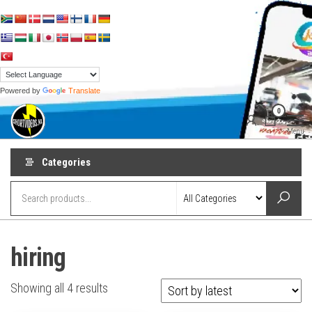
Skip
to
the
content
Powered by
Translate
shortvideos.nl
Korte
0
Promotie
Video’s voor
Menu
ondernemers
Categories
hiring
Sorted
Showing all 4 results
by