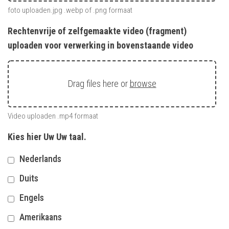
foto uploaden.jpg .webp of .png formaat
Rechtenvrije of zelfgemaakte video (fragment)
uploaden voor verwerking in bovenstaande video
Drag files here or
browse
Video uploaden .mp4 formaat
Kies hier Uw Uw taal.
Nederlands
Duits
Engels
Amerikaans