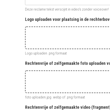
Deze reclame tekst verscijnt in video's zonder voiceover!
Logo uploaden voor plaatsing in de rechterbo
Logo uploaden .png formaat
Rechtenvrije of zelfgemaakte foto uploaden vo
foto uploaden.jpg .webp of .png formaat
Rechtenvrije of zelfgemaakte video (fragment