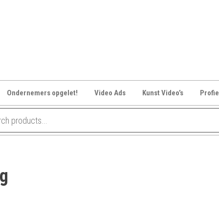
Ondernemers opgelet!
Video Ads
Kunst Video’s
Profie
ng