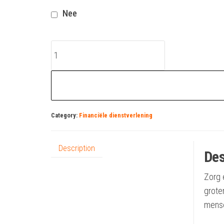
Nee
financiële_dienstverlening
quantity
Category:
Financiële dienstverlening
Description
Des
Zorg 
grote
mense