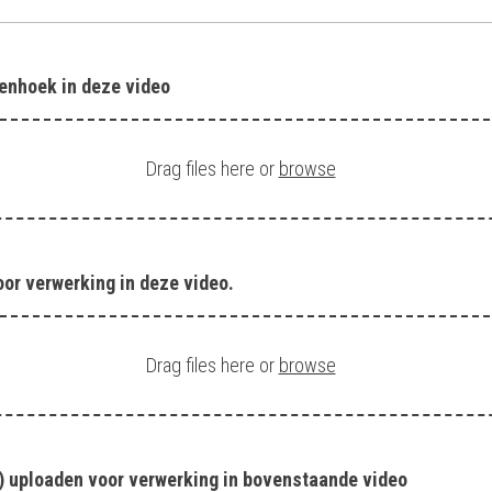
venhoek in deze video
Drag files here or
browse
or verwerking in deze video.
Drag files here or
browse
) uploaden voor verwerking in bovenstaande video