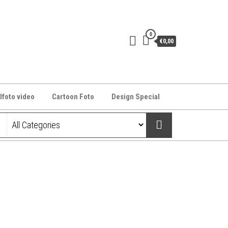
0
€0,00
lfoto video
Cartoon Foto
Design Special