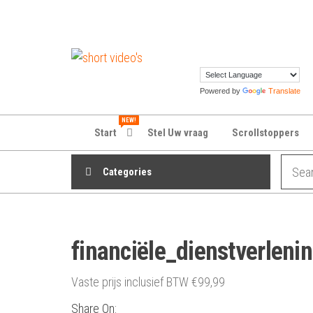
Skip
to
the
shortvideos.nl
Korte
content
Promotie
Video’s voor
Powered by
Translate
ondernemers
NEW!
Start
Stel Uw vraag
Scrollstoppers
Categories
financiële_dienstverleni
Vaste prijs inclusief BTW
€
99,99
Share On: