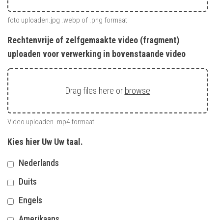
foto uploaden.jpg .webp of .png formaat
Rechtenvrije of zelfgemaakte video (fragment)
uploaden voor verwerking in bovenstaande video
Drag files here or
browse
Video uploaden .mp4 formaat
Kies hier Uw Uw taal.
Nederlands
Duits
Engels
Amerikaans