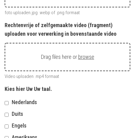
foto uploaden.jpg .webp of .png formaat
Rechtenvrije of zelfgemaakte video (fragment)
uploaden voor verwerking in bovenstaande video
Drag files here or
browse
Video uploaden .mp4 formaat
Kies hier Uw Uw taal.
Nederlands
Duits
Engels
Amerikaans