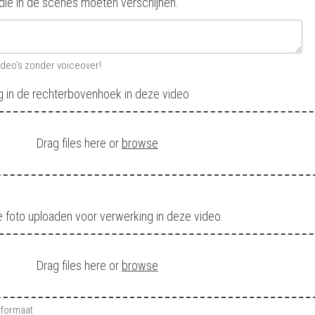
n die in de scenes moeten verschijnen.
ideo's zonder voiceover!
g in de rechterbovenhoek in deze video
Drag files here or
browse
e foto uploaden voor verwerking in deze video.
Drag files here or
browse
 formaat