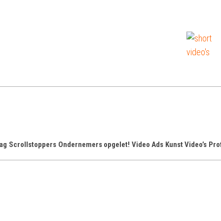
sh
Ko
Pr
Vid
on
aag
Scrollstoppers
Ondernemers opgelet!
Video Ads
Kunst Video’s
Pro