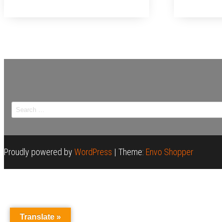
Search
for:
Proudly powered by
WordPress
|
Theme:
Envo Shopper
Translate »