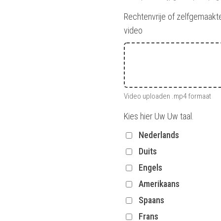
Rechtenvrije of zelfgemaakt
video
Video uploaden .mp4 formaat
Kies hier Uw Uw taal.
Nederlands
Duits
Engels
Amerikaans
Spaans
Frans