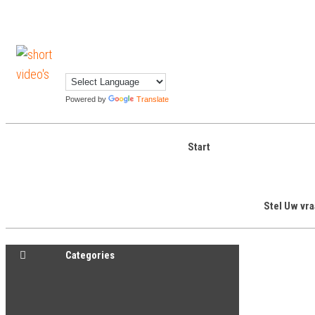
Skip
to
shortvideos.nl
Korte
the
Promotie
content
Video’s voor
ondernemers
Powered by
Translate
Start
Stel Uw vr
Categories