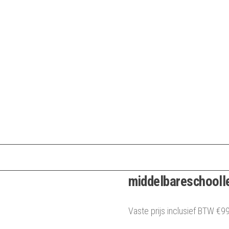
middelbareschoolle
Vaste prijs inclusief BTW
€
99