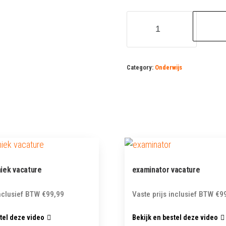
middelbareschoolleraar
vacature
quantity
Category:
Onderwijs
niek vacature
examinator vacature
inclusief BTW
€
99,99
Vaste prijs inclusief BTW
€
9
stel deze video
Bekijk en bestel deze video