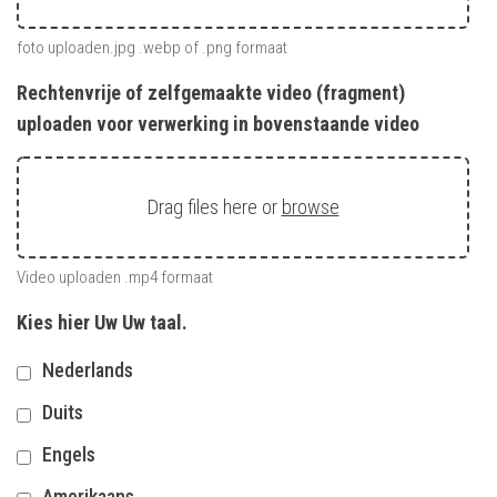
foto uploaden.jpg .webp of .png formaat
Rechtenvrije of zelfgemaakte video (fragment)
uploaden voor verwerking in bovenstaande video
Drag files here or
browse
Video uploaden .mp4 formaat
Kies hier Uw Uw taal.
Nederlands
Duits
Engels
Amerikaans