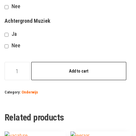
Nee
Achtergrond Muziek
Ja
Nee
docent(e)
Add to cart
beeldende
vorming
quantity
Category:
Onderwijs
Related products