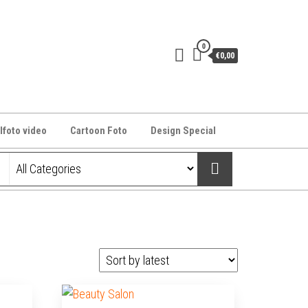
0
€0,00
lfoto video
Cartoon Foto
Design Special