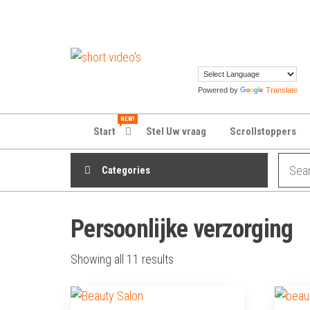
Skip
to
the
shortvideos.nl
Korte
content
Promotie
Video’s voor
Powered by
Translate
ondernemers
NEW!
Start
Stel Uw vraag
Scrollstoppers
Categories
Persoonlijke verzorging
Sorted
Showing all 11 results
by
latest