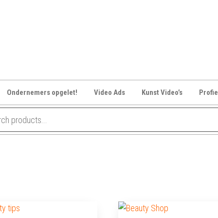
Ondernemers opgelet!
Video Ads
Kunst Video’s
Profie