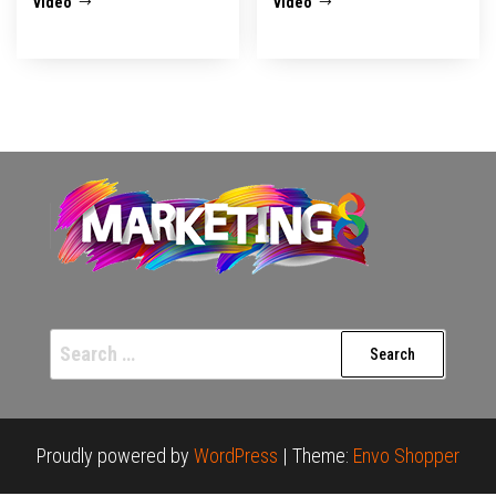
video
video
Search
for:
Proudly powered by
WordPress
|
Theme:
Envo Shopper