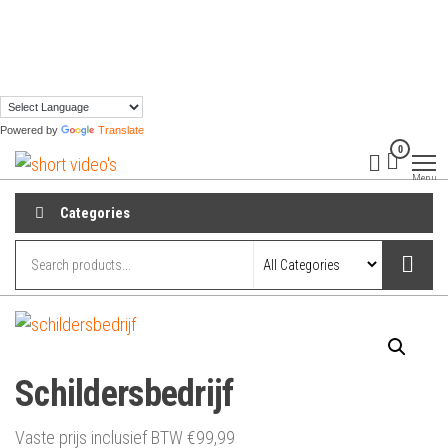
Skip
to
the
content
Powered by
Translate
0
shortvideos.nl
Korte
Promotie
Menu
Video’s voor
ondernemers
Categories
Schildersbedrijf
Vaste prijs inclusief BTW
€
99,99