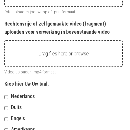
foto uploaden.jpg .webp of .png formaat
Rechtenvrije of zelfgemaakte video (fragment)
uploaden voor verwerking in bovenstaande video
Drag files here or
browse
Video uploaden .mp4 formaat
Kies hier Uw Uw taal.
Nederlands
Duits
Engels
Amerikaans