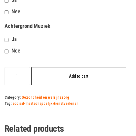
Nee
Achtergrond Muziek
Ja
Nee
sociaal-
Add to cart
maatschappelijk
dienstverlener
vacature
Category:
Gezondheid en welzijnszorg
Tag:
sociaal-maatschappelijk dienstverlener
quantity
Related products