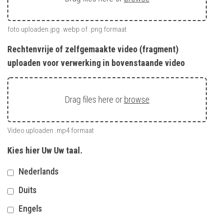
foto uploaden.jpg .webp of .png formaat
Rechtenvrije of zelfgemaakte video (fragment)
uploaden voor verwerking in bovenstaande video
Drag files here or
browse
Video uploaden .mp4 formaat
Kies hier Uw Uw taal.
Nederlands
Duits
Engels