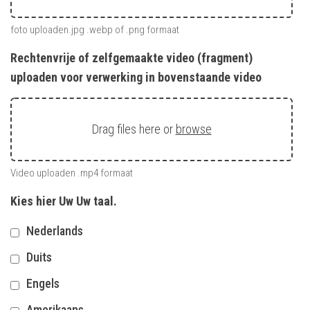
foto uploaden.jpg .webp of .png formaat
Rechtenvrije of zelfgemaakte video (fragment)
uploaden voor verwerking in bovenstaande video
Drag files here or
browse
Video uploaden .mp4 formaat
Kies hier Uw Uw taal.
Nederlands
Duits
Engels
Amerikaans