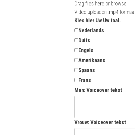
Drag files here or
browse
Video uploaden .mp4 formaa
Kies hier Uw Uw taal.
Nederlands
Duits
Engels
Amerikaans
Spaans
Frans
Man: Voiceover tekst
Vrouw: Voiceover tekst