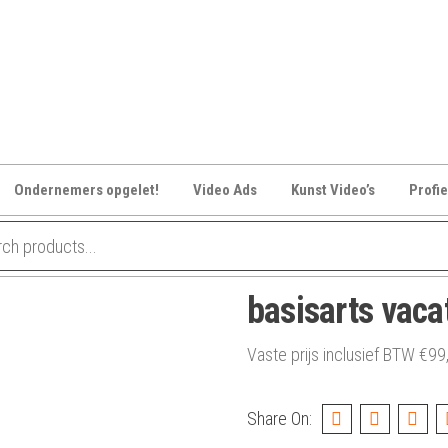
Ondernemers opgelet!
Video Ads
Kunst Video’s
Profie
basisarts vaca
Vaste prijs inclusief BTW
€
99
Share On: