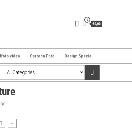
0
€0,00
lfoto video
Cartoon Foto
Design Special
ture
,99