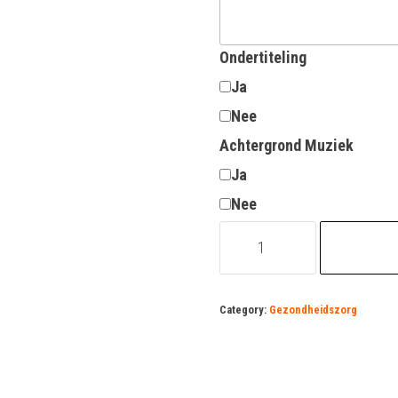
Ondertiteling
Ja
Nee
Achtergrond Muziek
Ja
Nee
basisarts
vacature
quantity
Category:
Gezondheidszorg