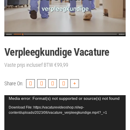
Verpleegkundige Vacature
Vaste prijs inclusief BTW
€
99,99
Share On:
Video
Media error: Format(s) not supported or source(s) not found
Player
Download File: https://vacaturevideoshop.nl/wp-
content/uploads/2023/06/vacature_verpleegkundige.mp4?_=1