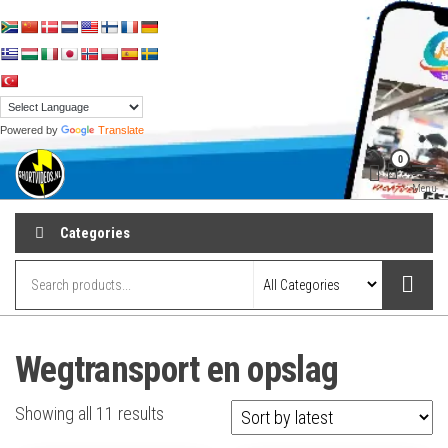
Skip
to
the
content
Powered by
Translate
shortvideos.nl
Korte
0
Promotie
Video’s voor
Menu
ondernemers
Categories
Wegtransport en opslag
Sorted
Showing all 11 results
by