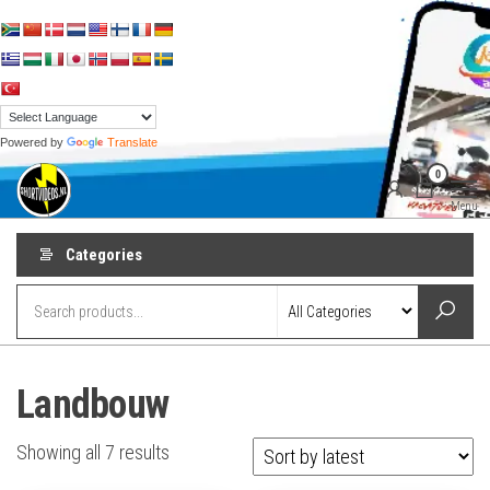
Skip
to
the
content
Powered by
Translate
shortvideos.nl
Korte
0
Promotie
Video’s voor
Menu
ondernemers
Categories
Landbouw
Sorted
Showing all 7 results
by