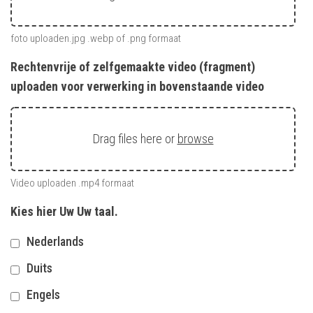
foto uploaden.jpg .webp of .png formaat
Rechtenvrije of zelfgemaakte video (fragment)
uploaden voor verwerking in bovenstaande video
Drag files here or
browse
Video uploaden .mp4 formaat
Kies hier Uw Uw taal.
Nederlands
Duits
Engels