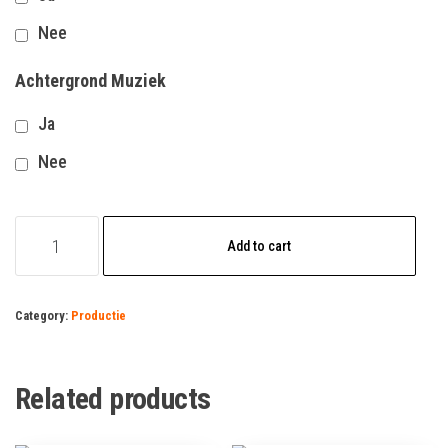
Nee
Achtergrond Muziek
Ja
Nee
warehouse
Add to cart
order
picker
vacature
Category:
Productie
quantity
Related products