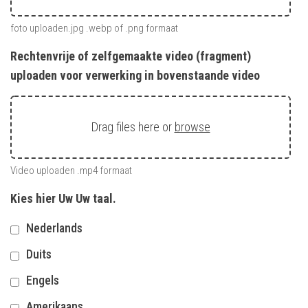
foto uploaden.jpg .webp of .png formaat
Rechtenvrije of zelfgemaakte video (fragment)
uploaden voor verwerking in bovenstaande video
Drag files here or
browse
Video uploaden .mp4 formaat
Kies hier Uw Uw taal.
Nederlands
Duits
Engels
Amerikaans