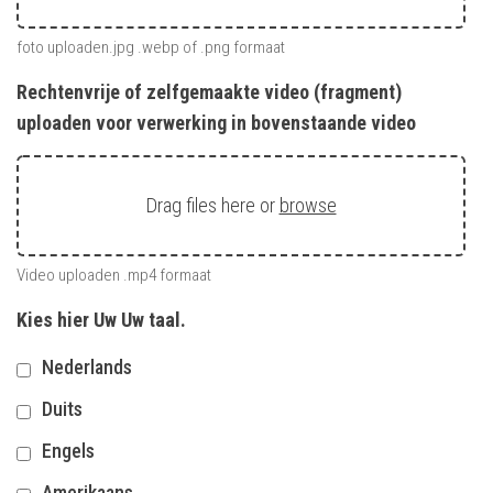
foto uploaden.jpg .webp of .png formaat
Rechtenvrije of zelfgemaakte video (fragment)
uploaden voor verwerking in bovenstaande video
Drag files here or
browse
Video uploaden .mp4 formaat
Kies hier Uw Uw taal.
Nederlands
Duits
Engels
Amerikaans