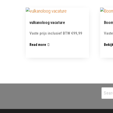
vulkanoloog vacature
Boom
Vaste prijs inclusief BTW
€
99,99
Vaste
Read more
Bekij
Searc
for: