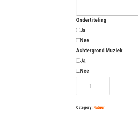
Ondertiteling
Ja
Nee
Achtergrond Muziek
Ja
Nee
milieudeskundige
vacature
quantity
Category:
Natuur