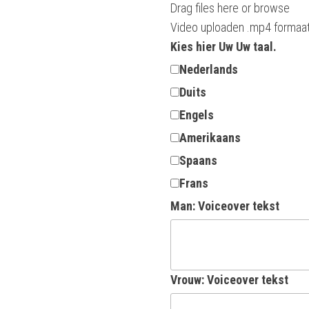
Drag files here or
browse
Video uploaden .mp4 formaa
Kies hier Uw Uw taal.
Nederlands
Duits
Engels
Amerikaans
Spaans
Frans
Man: Voiceover tekst
Vrouw: Voiceover tekst