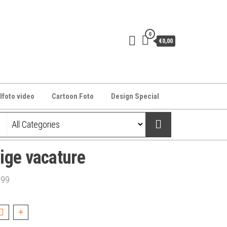
0
€0,00
lfoto video
Cartoon Foto
Design Special
ige vacature
,99