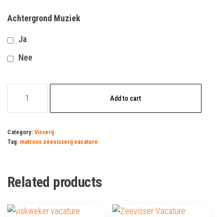
Achtergrond Muziek
Ja
Nee
matroos
Add to cart
zeevisserij
vacature
quantity
Category:
Visserij
Tag:
matroos zeevisserij vacature
Related products