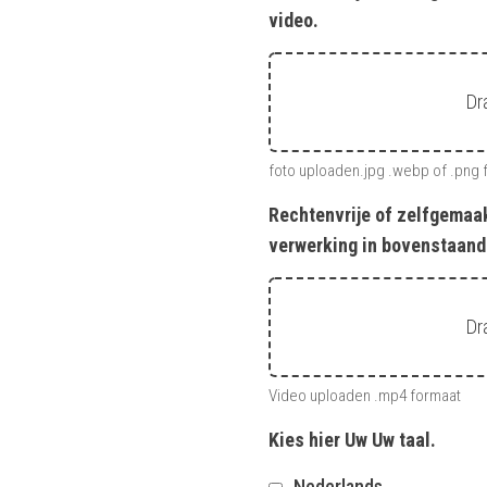
video.
Dr
foto uploaden.jpg .webp of .png 
Rechtenvrije of zelfgemaa
verwerking in bovenstaand
Dr
Video uploaden .mp4 formaat
Kies hier Uw Uw taal.
Nederlands