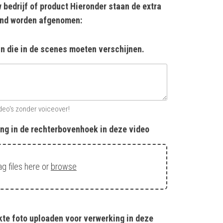
w bedrijf of product Hieronder staan de extra
end worden afgenomen:
in die in de scenes moeten verschijnen.
ideo's zonder voiceover!
ng in de rechterbovenhoek in deze video
ag files here or
browse
te foto uploaden voor verwerking in deze