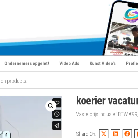
Ondernemers opgelet!
Video Ads
Kunst Video’s
Profie
koerier vacatu
Vaste prijs inclusief BTW
€
99
Share On: