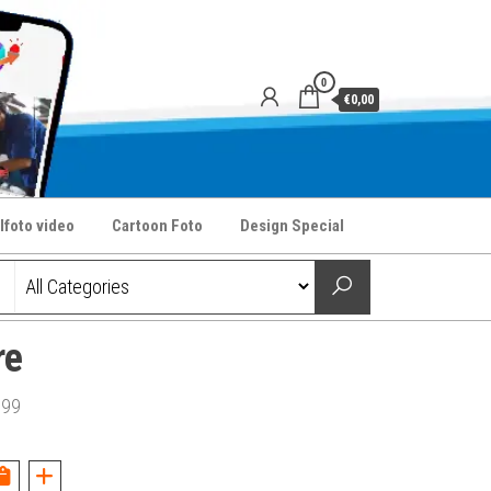
0
€0,00
lfoto video
Cartoon Foto
Design Special
re
,99