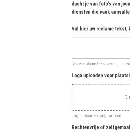
dacht je van foto's van jou
diensten die vaak aanvull
Vul hier uw reclame tekst, 
Deze reclame tekst verscijnt in v
Logo uploaden voor plaatsi
Dr
Logo uploaden .png formaat
Rechtenvrije of zelfgemaak