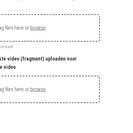
ag files here or
browse
formaat
kte video (fragment) uploaden voor
e video
ag files here or
browse