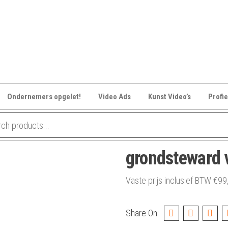
Ondernemers opgelet!
Video Ads
Kunst Video’s
Profie
grondsteward 
Vaste prijs inclusief BTW
€
99
Share On: