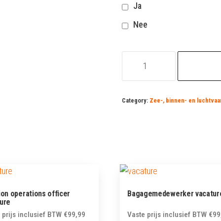
Ja
Nee
grondsteward
vacature
quantity
Category:
Zee-, binnen- en luchtvaa
ion operations officer
Bagagemedewerker vacatur
ure
 prijs inclusief BTW
€
99,99
Vaste prijs inclusief BTW
€
99