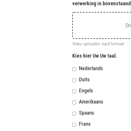
verwerking in bovenstaand
Dr
Video uploaden .mp4 formaat
Kies hier Uw Uw taal.
Nederlands
Duits
Engels
Amerikaans
Spaans
Frans