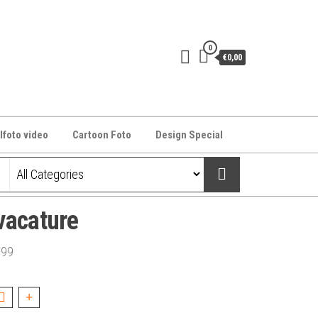
0
€0,00
lfoto video
Cartoon Foto
Design Special
vacature
,99