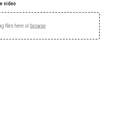
e video
ag files here or
browse