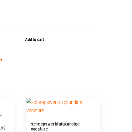
Add to cart
rt
e
scheepswerktuigkundige
,99
vacature