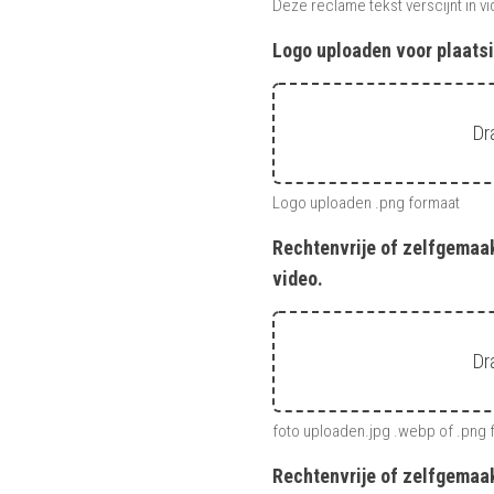
Deze reclame tekst verscijnt in v
Logo uploaden voor plaatsi
Dr
Logo uploaden .png formaat
Rechtenvrije of zelfgemaak
video.
Dr
foto uploaden.jpg .webp of .png 
Rechtenvrije of zelfgemaa