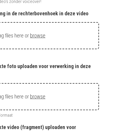
ideo's zonder voiceover!
ng in de rechterbovenhoek in deze video
ag files here or
browse
te foto uploaden voor verwerking in deze
ag files here or
browse
formaat
kte video (fragment) uploaden voor