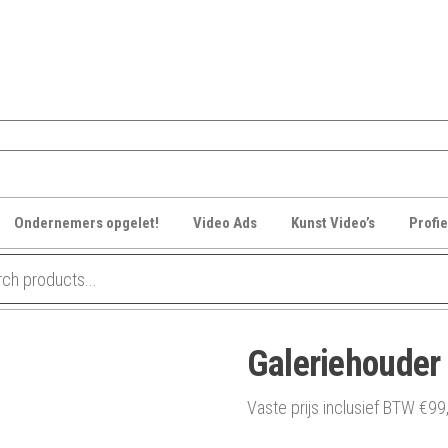
Ondernemers opgelet!
Video Ads
Kunst Video’s
Profie
Galeriehouder
Vaste prijs inclusief BTW
€
99