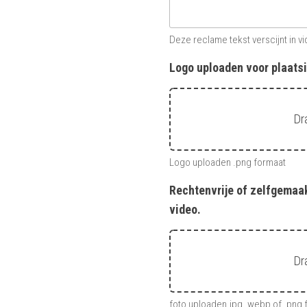
Deze reclame tekst verscijnt in v
Logo uploaden voor plaatsi
Dr
Logo uploaden .png formaat
Rechtenvrije of zelfgemaak
video.
Dr
foto uploaden.jpg .webp of .png 