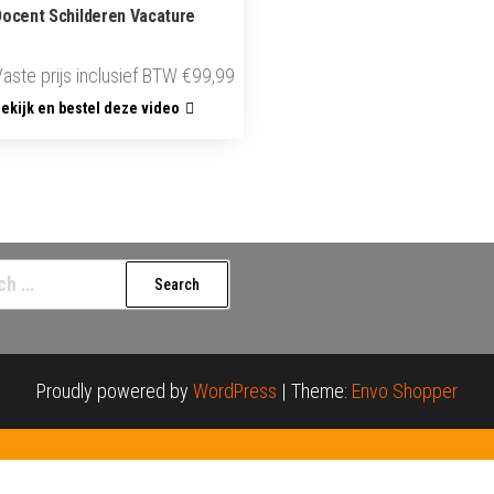
Docent Schilderen Vacature
Vaste prijs inclusief BTW
€
99,99
ekijk en bestel deze video
h
Proudly powered by
WordPress
|
Theme:
Envo Shopper