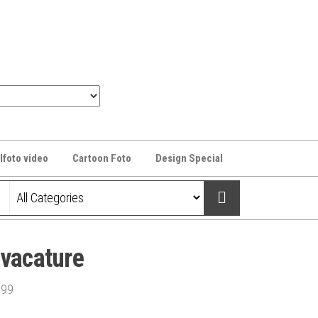
lfoto video
Cartoon Foto
Design Special
 vacature
,99