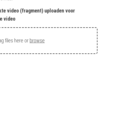
kte video (fragment) uploaden voor
e video
ag files here or
browse