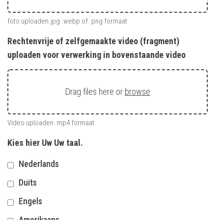
foto uploaden.jpg .webp of .png formaat
Rechtenvrije of zelfgemaakte video (fragment)
uploaden voor verwerking in bovenstaande video
Drag files here or
browse
Video uploaden .mp4 formaat
Kies hier Uw Uw taal.
Nederlands
Duits
Engels
Amerikaans