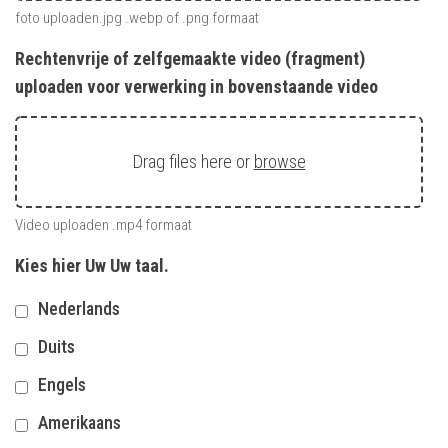
foto uploaden.jpg .webp of .png formaat
Rechtenvrije of zelfgemaakte video (fragment)
uploaden voor verwerking in bovenstaande video
Drag files here or
browse
Video uploaden .mp4 formaat
Kies hier Uw Uw taal.
Nederlands
Duits
Engels
Amerikaans