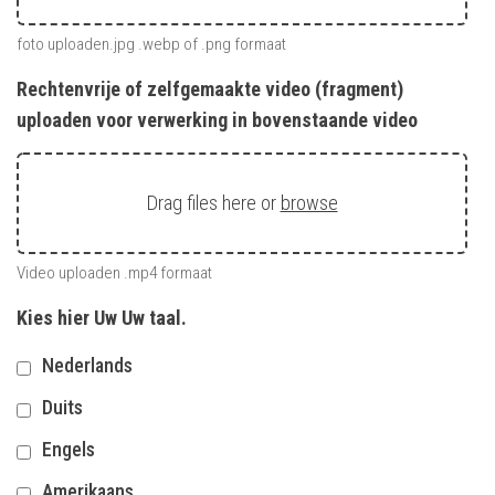
foto uploaden.jpg .webp of .png formaat
Rechtenvrije of zelfgemaakte video (fragment)
uploaden voor verwerking in bovenstaande video
Drag files here or
browse
Video uploaden .mp4 formaat
Kies hier Uw Uw taal.
Nederlands
Duits
Engels
Amerikaans