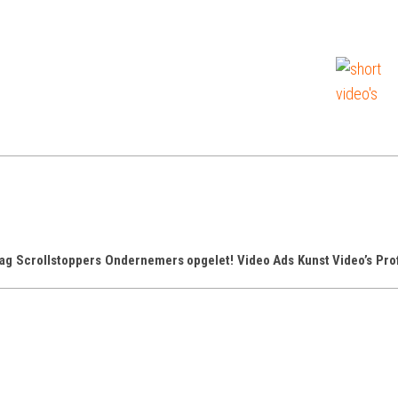
sh
Ko
Pr
Vid
on
aag
Scrollstoppers
Ondernemers opgelet!
Video Ads
Kunst Video’s
Pro