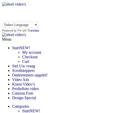
Skip
to
shortvideos.nl
Korte Promotie Video’s voor ondernemers
the
content
Powered by
Translate
Menu
shortvideos.nl
Korte Promotie Video’s voor ondernemers
Start
NEW!
My account
Checkout
Cart
Stel Uw vraag
Scrollstoppers
Ondernemers opgelet!
Video Ads
Kunst Video’s
Profielfoto video
Cartoon Foto
Design Special
Categories
Start
NEW!