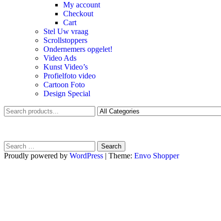
My account
Checkout
Cart
Stel Uw vraag
Scrollstoppers
Ondernemers opgelet!
Video Ads
Kunst Video’s
Profielfoto video
Cartoon Foto
Design Special
Search
for:
Proudly powered by
WordPress
|
Theme:
Envo Shopper