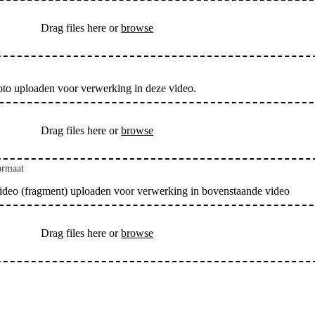
Drag files here or
browse
oto uploaden voor verwerking in deze video.
Drag files here or
browse
ormaat
video (fragment) uploaden voor verwerking in bovenstaande video
Drag files here or
browse