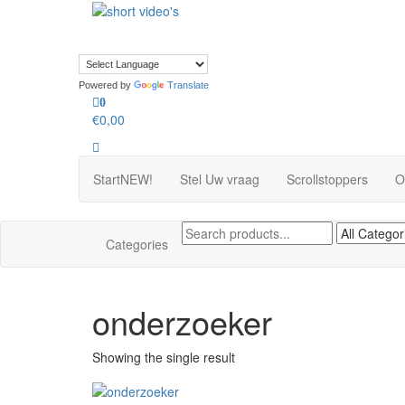
Skip
to
shortvideos.nl
Korte Promotie Video’s voor ondernemers
the
content
Powered by
Translate
0
€0,00
Start
NEW!
Stel Uw vraag
Scrollstoppers
O
Categories
onderzoeker
Showing the single result