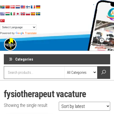
Skip
to
the
content
Powered by
Translate
shortvideos.nl
Korte
0
Promotie
Video’s voor
Menu
ondernemers
Categories
fysiotherapeut vacature
Showing the single result