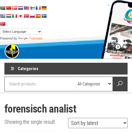
Skip
to
the
content
Powered by
Translate
shortvideos.nl
Korte
0
Promotie
Video’s voor
Menu
ondernemers
Categories
forensisch analist
Showing the single result