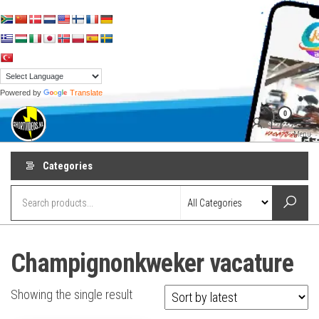
Skip
to
the
content
Powered by
Translate
shortvideos.nl
Korte
0
Promotie
Video’s voor
Menu
ondernemers
Categories
Champignonkweker vacature
Showing the single result