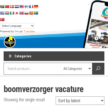
Skip
to
the
content
Powered by
Translate
shortvideos.nl
Korte
0
Promotie
Video’s voor
Menu
ondernemers
Categories
boomverzorger vacature
Showing the single result