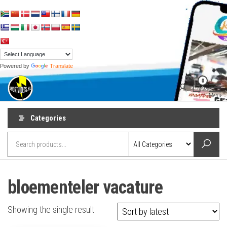
Skip
to
the
content
Powered by
Translate
shortvideos.nl
Korte
0
Promotie
Video’s voor
Menu
ondernemers
Categories
bloementeler vacature
Showing the single result