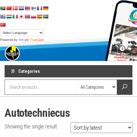
Skip
to
the
content
Powered by
Translate
shortvideos.nl
Korte
0
Promotie
Video’s voor
Menu
ondernemers
Categories
Autotechniecus
Showing the single result