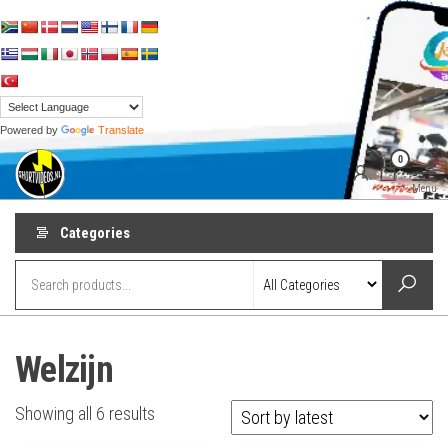
Skip
to
the
content
Powered by
Translate
shortvideos.nl
Korte
0
Promotie
Video’s voor
Menu
ondernemers
Categories
Welzijn
Sorted
Showing all 6 results
by