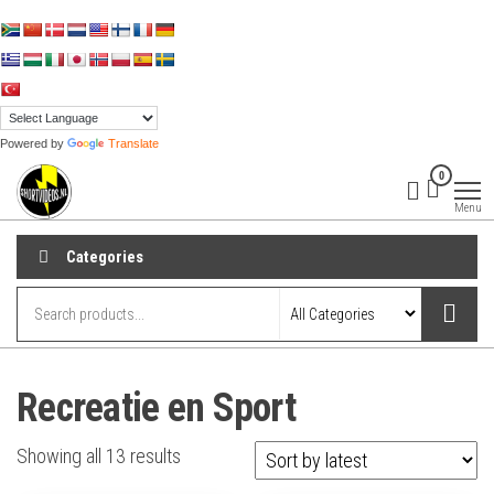
Skip
to
the
content
Powered by
Translate
shortvideos.nl
Korte
0
Promotie
Video’s voor
Menu
ondernemers
Categories
Recreatie en Sport
Sorted
Showing all 13 results
by