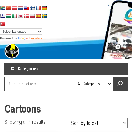
Skip
to
the
content
Powered by
Translate
shortvideos.nl
Korte
0
Promotie
Video’s voor
Menu
ondernemers
Categories
Cartoons
Sorted
Showing all 4 results
by